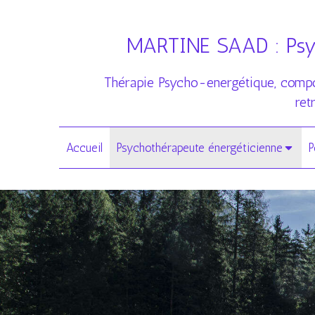
MARTINE SAAD : Psych
Thérapie Psycho-energétique, compor
ret
Accueil
Psychothérapeute énergéticienne
P