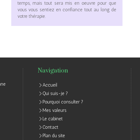
temps, mais tout sera mis en oeuvre pour que
vous vous sentiez en confiance tout au long de
votre thérapie.
Navigation
nne
Accueil
Qui suis-je ?
Pourquoi consulter ?
Mes valeurs
Le cabinet
Contact
Plan du site