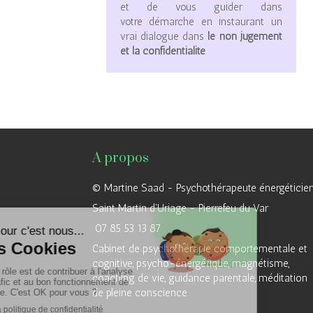
et de vous guider dans
votre démarche en instaurant un
vrai dialogue dans
le non jugement
et la confidentialité
A propos
© Martine Saad - Psychothérapeute énergéticie
Saint Martin d'Uriage - Pierrefeu du Var
07 85 53 13 87
Cabinet de psychothérapie comportementale et
cognitive, psycho-énergétique, magnétisme,
coaching de vie, guidance parentale, méditation
de pleine conscience