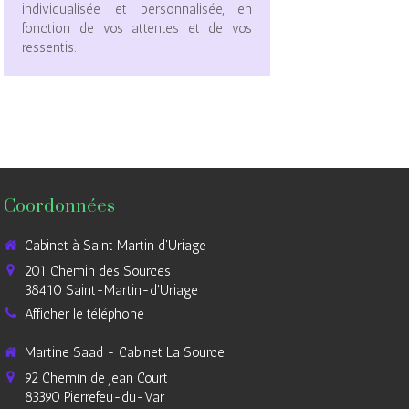
individualisée et personnalisée, en
fonction de vos attentes et de vos
ressentis.
Coordonnées
Cabinet à Saint Martin d'Uriage
201 Chemin des Sources
38410
Saint-Martin-d'Uriage
Afficher le téléphone
Martine Saad - Cabinet La Source
92 Chemin de Jean Court
83390
Pierrefeu-du-Var