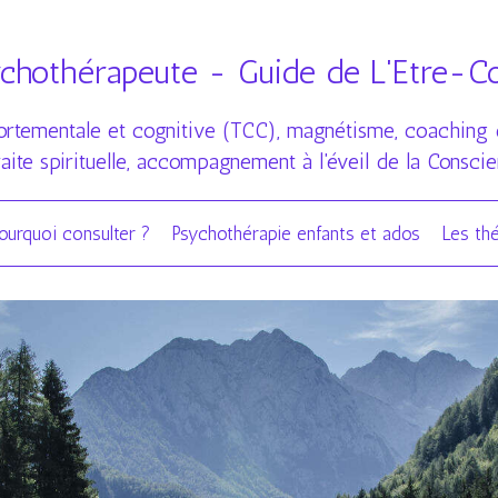
othérapeute - Guide de L'Etre-Con
tementale et cognitive (TCC), magnétisme, coaching de 
raite spirituelle, accompagnement à l'éveil de la Consci
ourquoi consulter ?
Psychothérapie enfants et ados
Les th