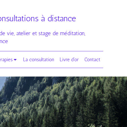
sultations à distance
vie, atelier et stage de méditation,
ence
érapies
La consultation
Livre d'or
Contact